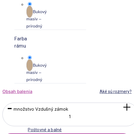
Bukový
masív –
prírodný
Farba
rámu
Bukový
masív –
prírodný
Obsah balenia
Aké sú rozmery?
-
+
množstvo Vzdušný zámok
Poštovné a balné