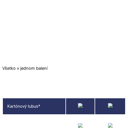
Všetko v jednom balení
Pucle bez
Pucle s
rámu
[rámom]
Kartónový tubus*
Bavlnené vrecúško plné