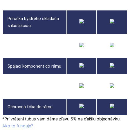
puzzle
Príručka bystrého skladača
s ilustráciou
Bukový masívny rám na
puzzle
Spájací komponent do rámu
Recyklovaná podložka pod
puzzle
Ochranná fólia do rámu
*Prí vrátení tubus vám dáme zľavu 5% na ďalšiu objednávku.
Ako to funguje?