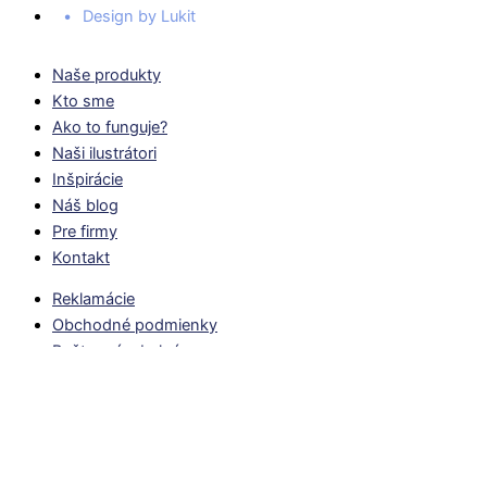
Design by Lukit
Naše produkty
Kto sme
Ako to funguje?
Naši ilustrátori
Inšpirácie
Náš blog
Pre firmy
Kontakt
Reklamácie
Obchodné podmienky
Poštovné a balné
Často kladené otázky
Vrátenie tubusov
Kde kúpiš naše Pucle?
Facebook
Instagram
Youtube