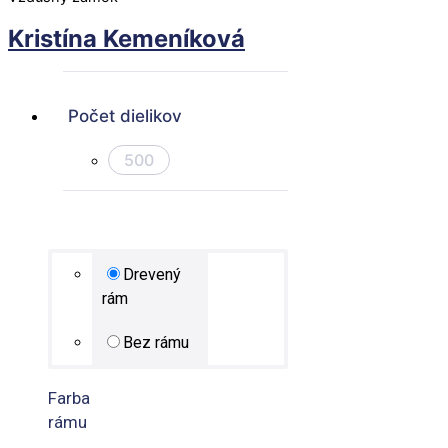
Kristína Kemeníková
Počet dielikov
500
Drevený
rám
Bez rámu
Farba
rámu