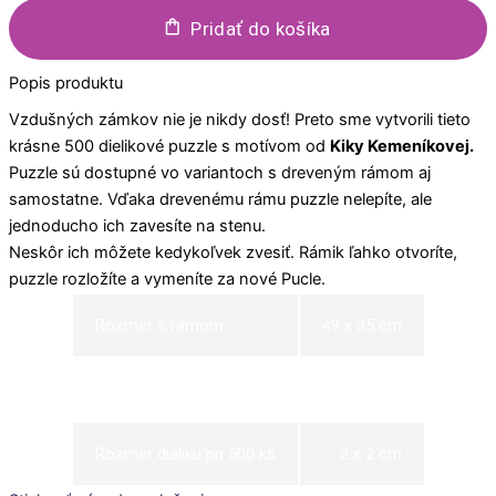
Pridať do košíka
Popis produktu
Vzdušných zámkov nie je nikdy dosť! Preto sme vytvorili tieto
krásne 500 dielikové puzzle s motívom od
Kiky Kemeníkovej.
Puzzle sú dostupné vo variantoch s dreveným rámom aj
samostatne. Vďaka drevenému rámu puzzle nelepíte, ale
jednoducho ich zavesíte na stenu.
Neskôr ich môžete kedykoľvek zvesiť. Rámik ľahko otvoríte,
puzzle rozložíte a vymeníte za nové Pucle.
Rozmer s rámom
49 x 35 cm
Rozmer bez rámu
47 x 33 cm
Rozmer dieliku pri 500 ks
2 x 2 cm