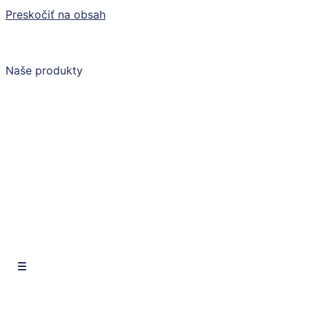
Preskočiť na obsah
Naše produkty
SK
CZ
EN
SK
CZ
EN