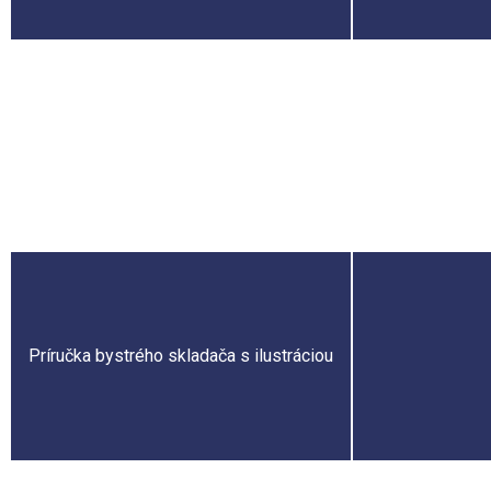
Bavlnené vrecúško plné puzzle
Príručka bystrého skladača s ilustráciou