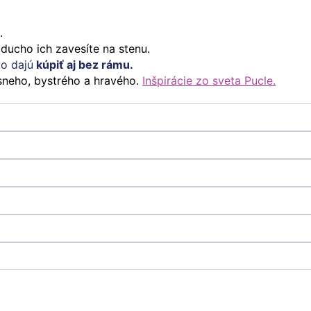
.
ducho ich zavesíte na stenu.
to dajú
kúpiť aj bez rámu.
ásneho, bystrého a hravého.
Inšpirácie zo sveta Pucle.