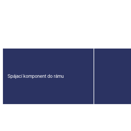
Bukový masívny rám na puzzle
Spájací komponent do rámu