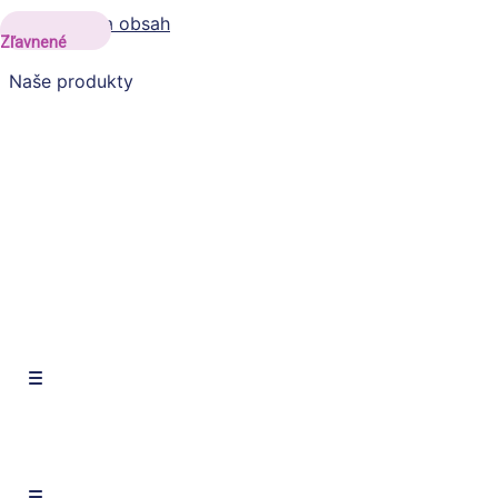
Preskočiť na obsah
Zľavnené
Naše produkty
SK
CZ
EN
SK
CZ
EN