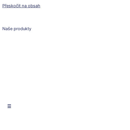
Přeskočit na obsah
Naše produkty
CZ
EN
SK
CZ
EN
SK