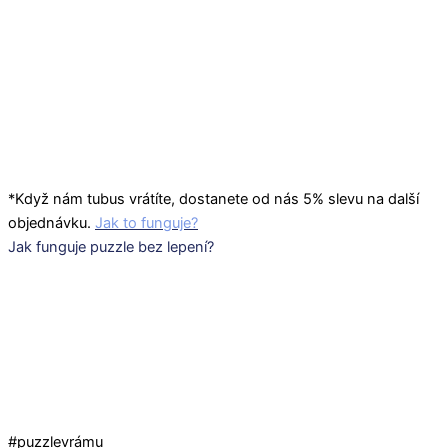
Ochranná
fólie do
rámu
*Když nám tubus vrátíte, dostanete od nás 5% slevu na další
objednávku.
Jak to funguje?
Jak funguje puzzle bez lepení?
#puzzlevrámu