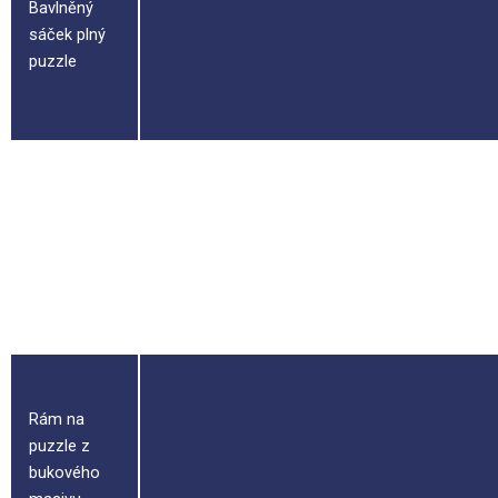
Bavlněný
sáček plný
puzzle
Příručka
bystrého
skládače s
ilustrací
Rám na
puzzle z
bukového