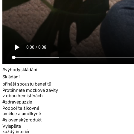
#výhodyskládání
Skládání
přináší spoustu benefitů
Protáhnete mozkové závity
v obou hemisférách
#zdravépuzzle
Podpoříte šikovné
umělce a umělkyně
#slovenskýprodukt
Vylepšíte
každý interiér