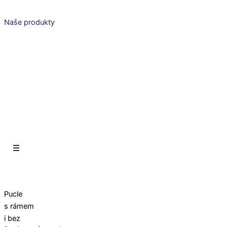
Přeskočit
na
Naše produkty
obsah
CZ
EN
SK
CZ
EN
SK
Pucle
s
rámem
i bez