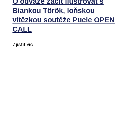
O odvaze začít ilustrovat s
Biankou Török, loňskou
vítězkou soutěže Pucle OPEN
CALL
Zjistit víc