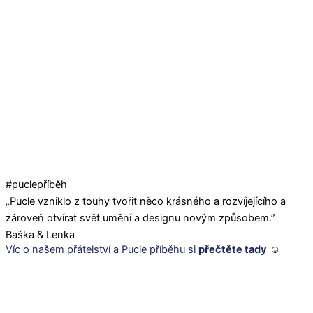
#puclepříběh
„Pucle vzniklo z touhy tvořit něco krásného a rozvíjejícího a
zároveň otvírat svět umění a designu novým způsobem.”
Baška & Lenka
Víc o našem přátelství a Pucle příběhu
si
přečtěte tady
☺️