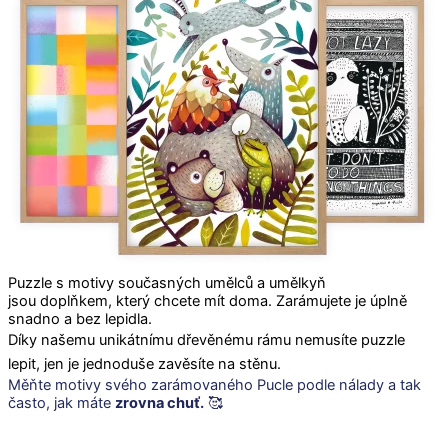
Puzzle s motivy současných umělců a umělkyň
jsou doplňkem, který chcete mít doma. Zarámujete je úplně
snadno a bez lepidla.
Díky našemu unikátnímu dřevěnému rámu nemusíte puzzle
lepit, jen je jednoduše zavěsíte na stěnu.
Měňte motivy svého zarámovaného Pucle podle nálady a tak
často, jak máte
zrovna chuť.
🥰