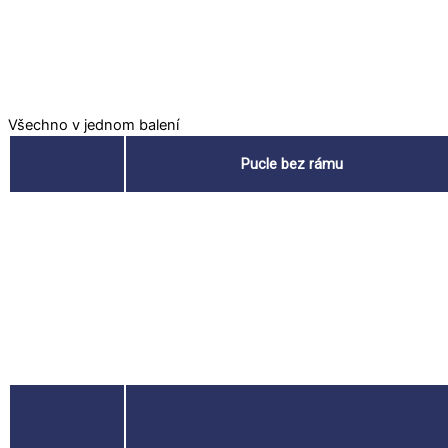
Všechno v jednom balení
Pucle bez rámu
Kartonový
tubus*