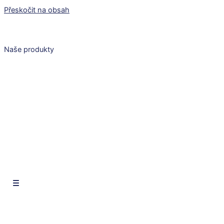
Přeskočit na obsah
Naše produkty
CZ
EN
SK
CZ
EN
SK