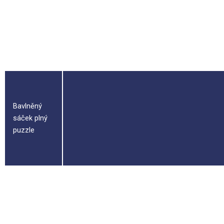
Kartonový
tubus*
Bavlněný
sáček plný
puzzle
Příručka
bystrého
skládače s