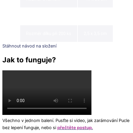
Rozměr bez rámu
47 x 33 cm
Rozměr dílku při 200 ks
2,5 x 3,5 cm
Stáhnout návod na složení
Jak to funguje?
Všechno v jednom balení. Pusťte si video, jak zarámování Pucle
bez lepení funguje, nebo si
přečtěte postup.