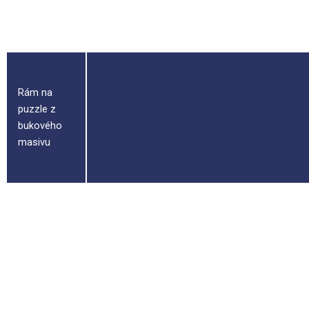
ilustrací
Rám na
puzzle z
bukového
masivu
Spojovací
komponent
do rámu