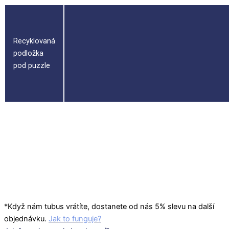
Recyklovaná
podložka
pod puzzle
Ochranná
fólie do
rámu
*Když nám tubus vrátíte, dostanete od nás 5% slevu na další
objednávku.
Jak to funguje?