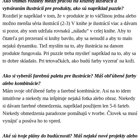
Ako vnímaš rozdiely medzi prácou na knižnej ilustrácii a
vytváraním ilustrácií pre produkty, ako sú napríklad puzzle?
Rozdiel je napríklad v tom, že v produkte je to väčšinou jedna alebo
možno menšia séria ilustrácií (2-3) V knihe je ilustrácií viac a dávam
si pozor, aby som udržala rovnakú „náladu“ v celej knihe. Aby to
čitateľa pri prezeraní si knihy bavilo, aby sa nenudil a aby to malo
nejakú dynamiku. Tiež myslím na to, aby ilustrácia na danom
produkte fungovala. Pri puzzle treba myslieť napríklad na to, aby sa
to dobre skladalo. Pri tetovačkách, ako budú farby vyzerať na koži.
Ako si vyberáš farebnú paletu pre ilustrácie? Máš obľúbené farby
alebo kombinácie?
Mám svoje obľúbené farby a farebné kombinácie. Asi na to idem
intuitívne a niekedy ma inšpiruje nejaká fotka alebo obraz. Niekedy
si dávam farebné obmedzenia, napríklad použijem len 5-6 farieb.
Niekedy obmedzenia paradoxne pomáhajú v tvorbe. Človek sa musí
vynájsť a posúva ho to vpred.
Aké sú tvoje plány do budúcnosti? Máš nejaké nové projekty alebo