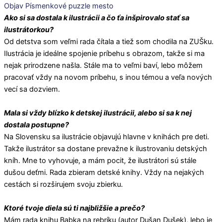
Objav Písmenkové puzzle mesto
Ako si sa dostala k ilustrácii a čo ťa inšpirovalo stať sa
ilustrátorkou?
Od detstva som veľmi rada čítala a tiež som chodila na ZUŠku.
Ilustrácia je ideálne spojenie príbehu s obrazom, takže si ma
nejak prirodzene našla. Stále ma to veľmi baví, lebo môžem
pracovať vždy na novom príbehu, s inou témou a veľa nových
vecí sa dozviem.
Mala si vždy blízko k detskej ilustrácii, alebo si sa k nej
dostala postupne?
Na Slovensku sa ilustrácie objavujú hlavne v knihách pre deti.
Takže ilustrátor sa dostane prevažne k ilustrovaniu detských
kníh. Mne to vyhovuje, a mám pocit, že ilustrátori sú stále
dušou deťmi. Rada zbieram detské knihy. Vždy na nejakých
cestách si rozširujem svoju zbierku.
Ktoré tvoje diela sú ti najbližšie a prečo?
Mám rada knihu Babka na rebríku (autor Dušan Dušek), lebo je