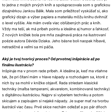
to jedna z mojich prvých kníh a spolupracovala som s grafickou
dizajnérkou Jankou Bálik. Mala som príležitosť vyskúšať si, ako
grafický dizajn a výber papiera a materiálu môžu knihu dvihnúť
o level vyššie. Ale mám oveľa viac obľúbených prác a kníh.
Vždy ma teší, ak má príbeh pointu a ideálne aj humor a ľahkosť.
Z nových knižiek bola pre mňa zaujímavá práca na ilustrovaní
poézie autora Dávida Dziaka. Jeho básne boli naopak hĺbavé,
netradičné a veľmi sa mi páčia.
Aký je tvoj tvorivý proces? Od prvotnej inšpirácie až po
finálnu ilustráciu?
Inšpiruje ma v prvom rade príbeh. A ideálne je, keď ma vtiahne
tak, že pri čítaní mám v hlave nápady a rozhodujem sa, ktoré z
nich by sa mohli v knižke objaviť. Rada striedam klasické
techniky (maľba temperami, akvarelom, kombinované techniky)
s digitálnou ilustráciou. Najprv si vyberiem techniku a potom
skicujem a zapisujem si nejaké nápady. Je super mať na tvorbu
ilustrácií viac času. Prvé skice nechám odležať a po pár dňoch