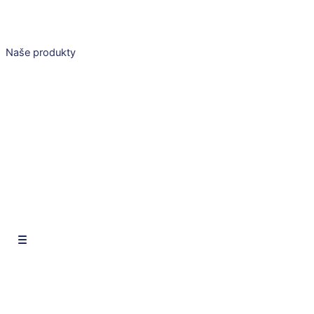
Preskočiť
na
obsah
Naše produkty
SK
CZ
EN
SK
CZ
EN