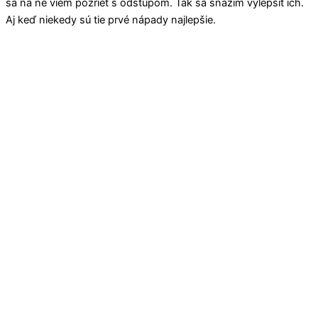
sa na ne viem pozrieť s odstupom. Tak sa snažím vylepšiť ich.
Aj keď niekedy sú tie prvé nápady najlepšie.