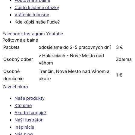
Poštovné a balné
Často kladené otázky
Vrátenie tubusov
Kde kúpiš naše Pucle?
Facebook
Instagram
Youtube
Poštovné a balné
Packeta
odosielame do 2-5 pracovných dní
3 €
v Haluziciach - Nové Mesto nad
Osobný odber
Zdarma
Váhom
Osobné
Trenčín, Nové Mesto nad Váhom a
1 €
doručenie
okolie
Zavrieť okno
Naše produkty
Kto sme
Ako to funguje?
Naši ilustrátori
Inšpirácie
Náš blog