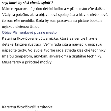
sny, ktoré by si si chcela splniť?
Mám rozpracovanú jednu detskú knihu a v pláne mám ešte ďalšie.
Vždy sa poteším, ak sa objaví nová spolupráca a hlavne niečo nové,
čo som ešte nerobila. Rada by som pracovala na picture booku s
nejakou uletenou témou.
Objav Písmenkové puzzle mesto
Katarína Ilkovičová je výtvarníčka, ktorá sa venuje hlavne
detskej knižnej ilustrácii. Veľmi rada číta a najviac ju inšpirujú
nápadité texty. Vo svojej tvorbe rada strieda klasické techniky
(maľbu temperom, akrylom, akvarelom) a digitálne techniky.
Miluje farby a prírodné motívy.
Katarína Ilkovičová
Ilustrátorka