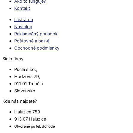
Ako to funguje?
Kontakt
Ilustrátori
Náš blog
Reklamačný poriadok
Poštovné a balné
Obchodné podmienky
Sídlo firmy
Pucle s.r.o.,
Hodžová 79,
911 01 Trenčín
Slovensko
Kde nás nájdete?
Haluzice 759
913 07 Haluzice
Otvorené po tel. dohode