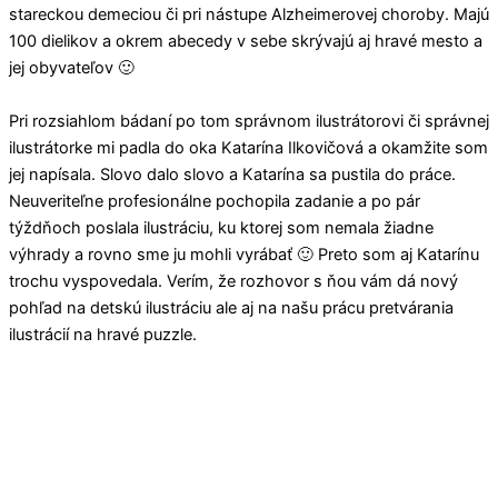
stareckou demeciou či pri nástupe Alzheimerovej choroby. Majú
100 dielikov a okrem abecedy v sebe skrývajú aj hravé mesto a
jej obyvateľov 🙂
Pri rozsiahlom bádaní po tom správnom ilustrátorovi či správnej
ilustrátorke mi padla do oka Katarína Ilkovičová a okamžite som
jej napísala. Slovo dalo slovo a Katarína sa pustila do práce.
Neuveriteľne profesionálne pochopila zadanie a po pár
týždňoch poslala ilustráciu, ku ktorej som nemala žiadne
výhrady a rovno sme ju mohli vyrábať 🙂 Preto som aj Katarínu
trochu vyspovedala. Verím, že rozhovor s ňou vám dá nový
pohľad na detskú ilustráciu ale aj na našu prácu pretvárania
ilustrácií na hravé puzzle.