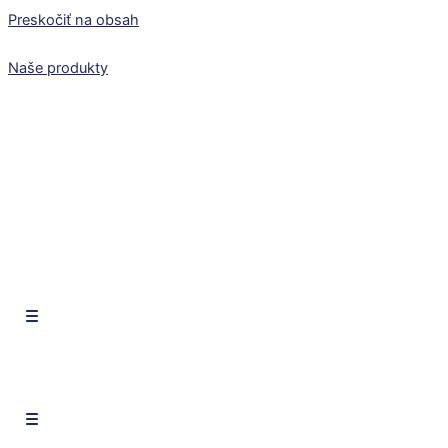
Preskočiť na obsah
Naše produkty
SK
CZ
EN
SK
CZ
EN