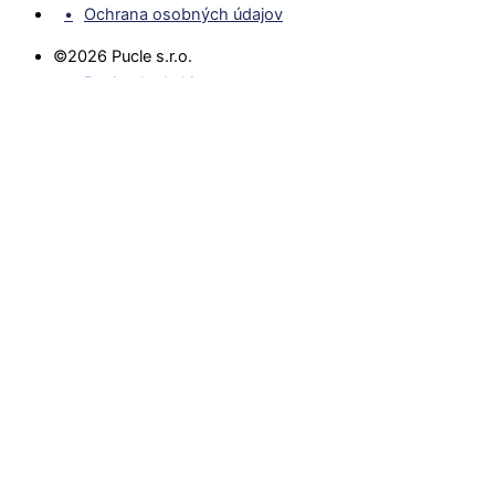
Ochrana osobných údajov
©2026 Pucle s.r.o.
Design by Lukit
Naše produkty
Kto sme
Ako to funguje?
Naši ilustrátori
Inšpirácie
Náš blog
Pre firmy
Kontakt
Reklamácie
Obchodné podmienky
Poštovné a balné
Často kladené otázky
Vrátenie tubusov