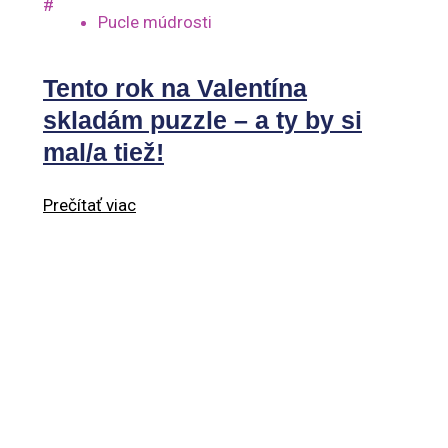
#
Pucle múdrosti
Tento rok na Valentína
skladám puzzle – a ty by si
mal/a tiež!
Prečítať viac